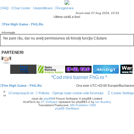
FAQ
Chat Center
Autentificare
Înregistrare
Acum este 07 Aug 2026, 23:53
Ultima vizită a fost:
Fire High Game - FhG.Ro
Informaţie
Ne pare rău, dar nu aveţi permisiunea să folosiţi funcţia Căutare.
PARTENERI
*Cod mini banner FhG.ro *
Fire High Game - FhG.Ro
Ora este UTC+03:00 Europe/Bucharest
F
Contactează-ne
Policies
Şterge toate cookie-urile forumului
Cookie-Settings
ur
nizat de
phpBB
® Forum Software © phpBB Limited
AcidTech by
ST Software
Updated for phpBB3.2 by
Ian Bradley
Translation/Traducere:
MX-Publisher CMS
phpBB SiteMaker